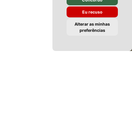
Eu recuso
Alterar as minhas
preferências
BEM-VINDO(A)
Tectomatosinhos – Soluções de
Mobiliário à Sua Medida
Com mais de 25 anos de experiência, a
Tectomatosinhos